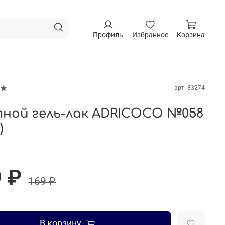
Профиль
Избранное
Корзина
арт.
83274
ной гель-лак ADRICOCO №058
)
 ₽
169 ₽
В корзину