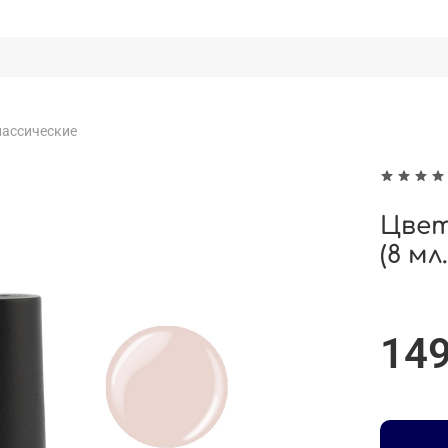
лассические
Цвет
(8 мл.
149