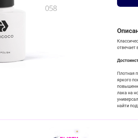
Описа
Классичес
отвечает 
Достоинс
Плотная п
яркого по
повышенно
лака на н
универсал
найти под