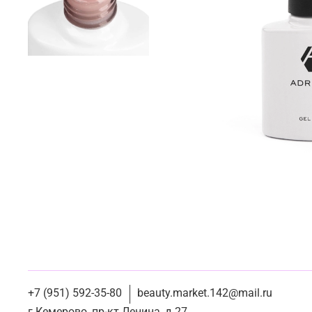
+7 (951) 592-35-80
beauty.market.142@mail.ru
г Кемерово, пр-кт Ленина, д 27