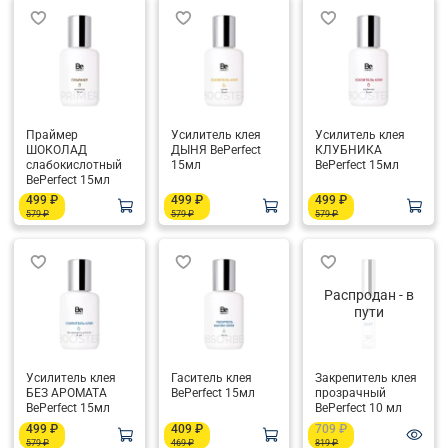
Праймер
Усилитель клея
Усилитель клея
ШОКОЛАД
ДЫНЯ BePerfect
КЛУБНИКА
слабокислотный
15мл
BePerfect 15мл
BePerfect 15мл
499 ₽
499 ₽
499 ₽
579 ₽
579 ₽
579 ₽
Распродан - в
пути
Усилитель клея
Гаситель клея
Закрепитель клея
БЕЗ АРОМАТА
BePerfect 15мл
прозрачный
BePerfect 15мл
BePerfect 10 мл
499 ₽
409 ₽
709 ₽
579 ₽
469 ₽
819 ₽