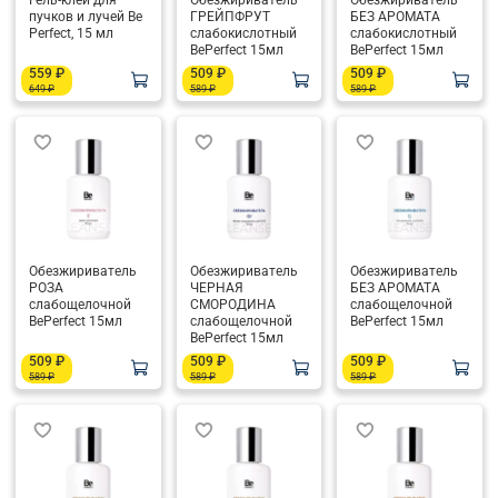
Гель-клей для
Обезжириватель
Обезжириватель
пучков и лучей Be
ГРЕЙПФРУТ
БЕЗ АРОМАТА
Perfect, 15 мл
слабокислотный
слабокислотный
BePerfect 15мл
BePerfect 15мл
559 ₽
509 ₽
509 ₽
649 ₽
589 ₽
589 ₽
Обезжириватель
Обезжириватель
Обезжириватель
РОЗА
ЧЕРНАЯ
БЕЗ АРОМАТА
слабощелочной
СМОРОДИНА
слабощелочной
BePerfect 15мл
слабощелочной
BePerfect 15мл
BePerfect 15мл
509 ₽
509 ₽
509 ₽
589 ₽
589 ₽
589 ₽