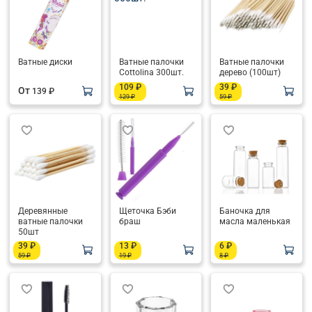
Ватные диски
Ватные палочки
Ватные палочки
Cottolina 300шт.
дерево (100шт)
109 ₽
39 ₽
От
139 ₽
129 ₽
59 ₽
Деревянные
Щеточка Бэби
Баночка для
ватные палочки
браш
масла маленькая
50шт
39 ₽
13 ₽
6 ₽
59 ₽
19 ₽
8 ₽