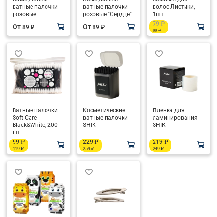
ватные палочки
ватные палочки
волос Листики,
розовые
розовые "Сердце"
1шт
79 ₽
От
От
89 ₽
89 ₽
99 ₽
Ватные палочки
Косметические
Пленка для
Soft Care
ватные палочки
ламинирования
Black&White, 200
SHIK
SHIK
шт
99 ₽
229 ₽
219 ₽
119 ₽
259 ₽
249 ₽