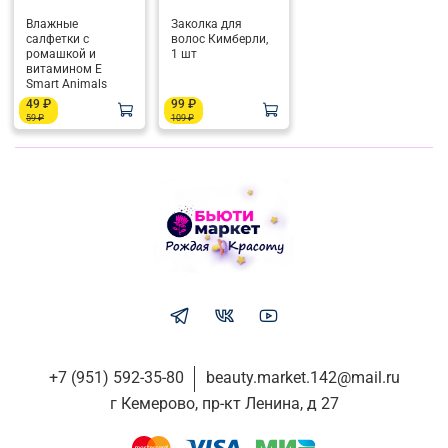
Влажные
Заколка для
салфетки с
волос Кимберли,
ромашкой и
1 шт
витамином Е
Smart Animals
49 ₽
99 ₽
59 ₽
109 ₽
+7 (951) 592-35-80
beauty.market.142@mail.ru
г Кемерово, пр-кт Ленина, д 27