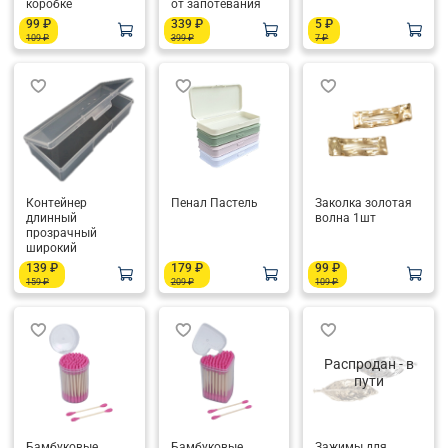
коробке
от запотевания
99 ₽
339 ₽
5 ₽
109 ₽
399 ₽
7 ₽
Контейнер
Пенал Пастель
Заколка золотая
длинный
волна 1шт
прозрачный
широкий
139 ₽
179 ₽
99 ₽
159 ₽
209 ₽
109 ₽
Распродан - в
пути
Бамбуковые
Бамбуковые
Зажимы для