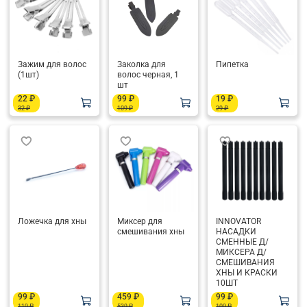
Зажим для волос
Заколка для
Пипетка
(1шт)
волос черная, 1
шт
22 ₽
99 ₽
19 ₽
32 ₽
109 ₽
29 ₽
Ложечка для хны
Миксер для
INNOVATOR
смешивания хны
НАСАДКИ
СМЕННЫЕ Д/
МИКСЕРА Д/
СМЕШИВАНИЯ
ХНЫ И КРАСКИ
10ШТ
99 ₽
459 ₽
99 ₽
119 ₽
539 ₽
109 ₽