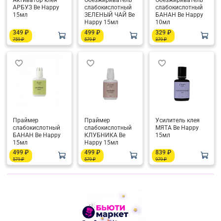
Активатор клея
Обезжириватель
Обезжириватель
АРБУЗ Be Happy
слабокислотный
слабокислотный
15мл
ЗЕЛЕНЫЙ ЧАЙ Be
БАНАН Be Happy
Happy 15мл
10мл
349 ₽
499 ₽
329 ₽
759 ₽
579 ₽
379 ₽
Праймер
Праймер
Усилитель клея
слабокислотный
слабокислотный
МЯТА Be Happy
БАНАН Be Happy
КЛУБНИКА Be
15мл
15мл
Happy 15мл
499 ₽
499 ₽
839 ₽
579 ₽
579 ₽
979 ₽