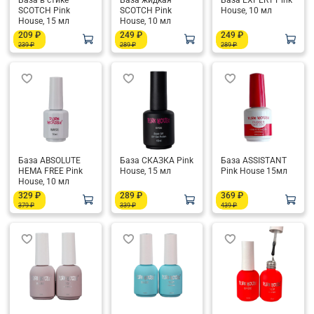
База в стике
База жидкая
База EXPERT Pink
SCOTCH Pink
SCOTCH Pink
House, 10 мл
House, 15 мл
House, 10 мл
209 ₽
249 ₽
249 ₽
239 ₽
289 ₽
289 ₽
База ABSOLUTE
База СКАЗКА Pink
База ASSISTANT
HEMA FREE Pink
House, 15 мл
Pink House 15мл
House, 10 мл
329 ₽
289 ₽
369 ₽
379 ₽
339 ₽
439 ₽