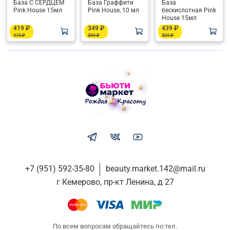
База С СЕРДЦЕМ
База Граффити
База
Pink House 15мл
Pink House, 10 мл
бескислотная Pink
House 15мл
419 ₽
349 ₽
439 ₽
479 ₽
399 ₽
509 ₽
+7 (951) 592-35-80
beauty.market.142@mail.ru
г Кемерово, пр-кт Ленина, д 27
По всем вопросам обращайтесь по тел.