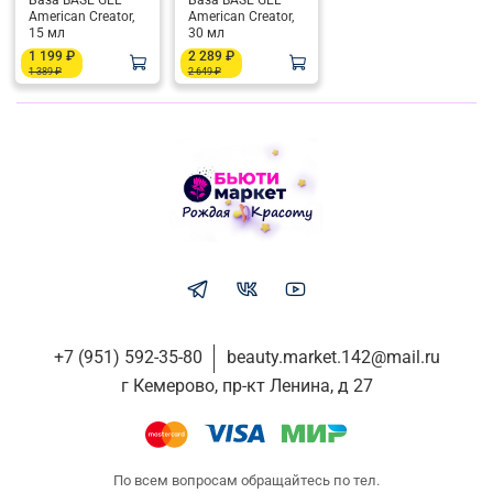
База BASE GEL
База BASE GEL
American Creator,
American Creator,
15 мл
30 мл
1 199 ₽
2 289 ₽
1 389 ₽
2 649 ₽
+7 (951) 592-35-80
beauty.market.142@mail.ru
г Кемерово, пр-кт Ленина, д 27
По всем вопросам обращайтесь по тел.