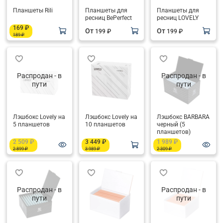
Планшеты Rili
Планшеты для
Планшеты для
ресниц BePerfect
ресниц LOVELY
169 ₽
От
От
199 ₽
199 ₽
189 ₽
Распродан - в
Распродан - в
пути
пути
Лэшбокс Lovely на
Лэшбокс Lovely на
Лэшбокс BARBARA
5 планшетов
10 планшетов
черный (5
планшетов)
2 509 ₽
3 449 ₽
1 989 ₽
2 899 ₽
3 989 ₽
2 309 ₽
Распродан - в
Распродан - в
пути
пути