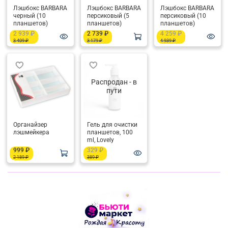
Лэшбокс BARBARA
Лэшбокс BARBARA
Лэшбокс BARBARA
черный (10
персиковый (5
персиковый (10
планшетов)
планшетов)
планшетов)
2 939 ₽
2 739 ₽
4 259 ₽
3 409 ₽
3 179 ₽
4 939 ₽
Распродан - в
пути
Органайзер
Гель для очистки
лэшмейкера
планшетов, 100
ml, Lovely
999 ₽
329 ₽
2 189 ₽
389 ₽