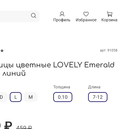
Профиль
Избранное
Корзина
арт.
91058
ицы цветные LOVELY Emerald
6 линий
Толщина
Длина
D
L
M
0.10
7-12
 ₽
459 ₽