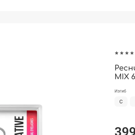
Ресн
MIX 
Изгиб
C
399