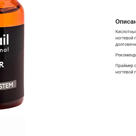
Описа
Кислотный
ногтевой 
долговечн
Рекомендо
Праймер с
ногтевой 