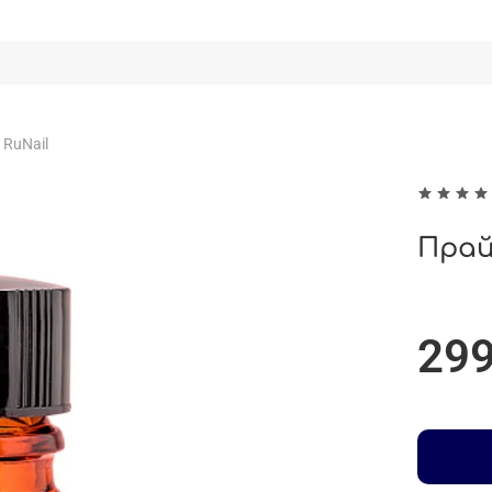
RuNail
Прай
299