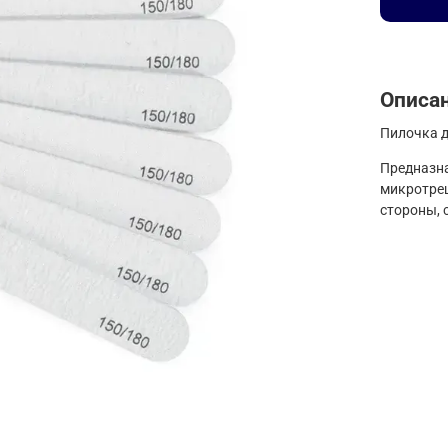
Описа
Пилочка д
Предназна
микротрещ
стороны,