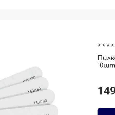
Пилк
10ш
149