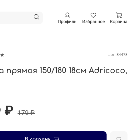
Профиль
Избранное
Корзина
арт.
84478
а прямая 150/180 18см Adricoco,
т
 ₽
179 ₽
В корзину