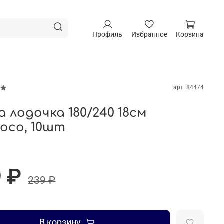
Профиль
Избранное
Корзина
арт.
84474
а лодочка 180/240 18см
coco, 10шт
 ₽
239 ₽
В корзину