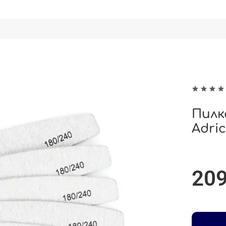
Пилк
Adri
209