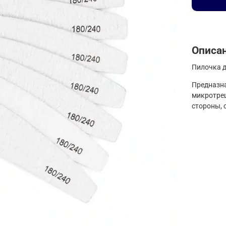
Описа
Пилочка д
Предназна
микротрещ
стороны,