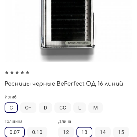
Ресницы черные BePerfect ОД 16 линий
Изгиб
С
C+
D
СС
L
M
Толщина
Длина
0.07
0.10
12
13
14
15