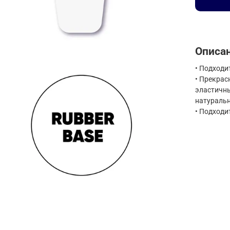
Описа
• Подходи
• Прекрас
эластичны
натураль
• Подходи