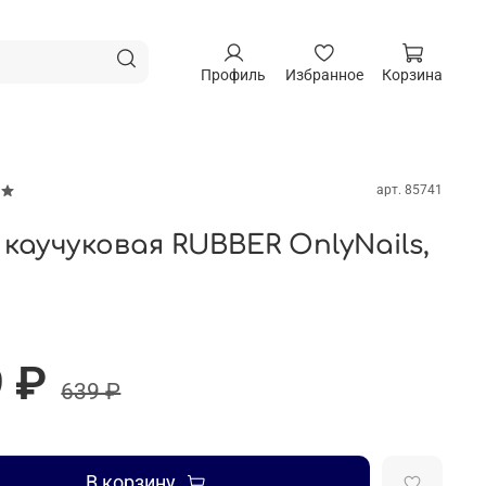
Профиль
Избранное
Корзина
арт.
85741
 каучуковая RUBBER OnlyNails,
 ₽
639 ₽
В корзину