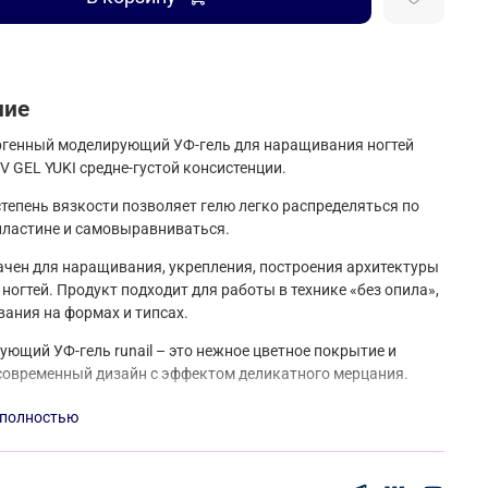
ние
ргенный моделирующий УФ-гель для наращивания ногтей
V GEL YUKI средне-густой консистенции.
тепень вязкости позволяет гелю легко распределяться по
пластине и самовыравниваться.
чен для наращивания, укрепления, построения архитектуры
 ногтей. Продукт подходит для работы в технике «без опила»,
ания на формах и типсах.
ющий УФ-гель runail – это нежное цветное покрытие и
овременный дизайн с эффектом деликатного мерцания.
- сиреневый оттенок и россыпь мельчайших хлопьев юки,
 полностью
оздают на покрытии эффект роскошной шелковой вуали.
астички ложатся равномерно и не создают неровностей на