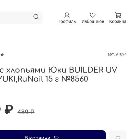
Профиль
Избранное
Корзина
арт.
91094
 с хлопьями Юки BUILDER UV
YUKI,RuNail 15 г №8560
 ₽
489 ₽
В корзину