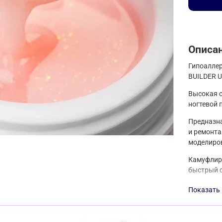
Описа
Гипоалле
BUILDER U
Высокая с
ногтевой 
Предназна
и ремонта
моделиров
Камуфлиру
быстрый с
В основе 
Показать
которые с
Сияющие ч