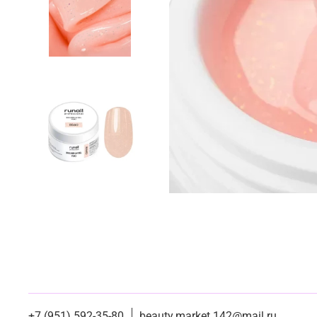
+7 (951) 592-35-80
beauty.market.142@mail.ru