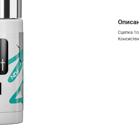
Описа
Сцепка 1с
Консисте