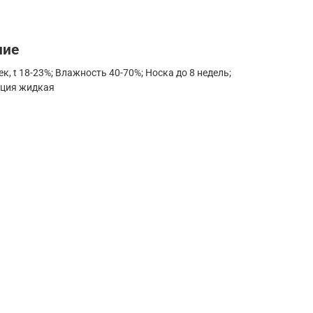
ние
ек, t 18-23%; Влажность 40-70%; Носка до 8 недель;
нция жидкая