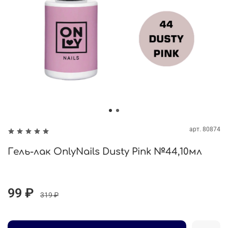
арт.
80874
Гель-лак OnlyNails Dusty Pink №44,10мл
99 ₽
319 ₽