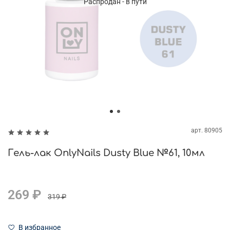
Распродан - в пути
арт.
80905
Гель-лак OnlyNails Dusty Blue №61, 10мл
269 ₽
319 ₽
В избранное