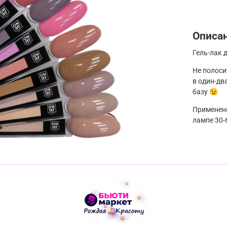
Описа
Гель-лак 
Не полоси
в один-дв
базу 😉
Применени
лампе 30-6