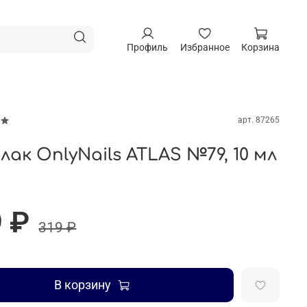
Профиль
Избранное
Корзина
арт.
87265
лак OnlyNails ATLAS №79, 10 мл
 ₽
319 ₽
В корзину