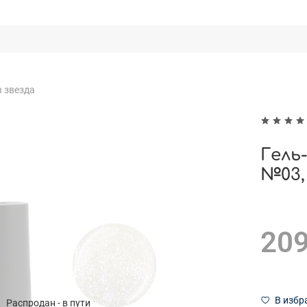
 звезда
Гель
№03,
209
В избр
Распродан - в пути