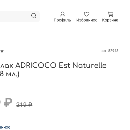
Профиль
Избранное
Корзина
арт.
82943
-лак ADRICOCO Est Naturelle
8 мл.)
 ₽
219 ₽
анное