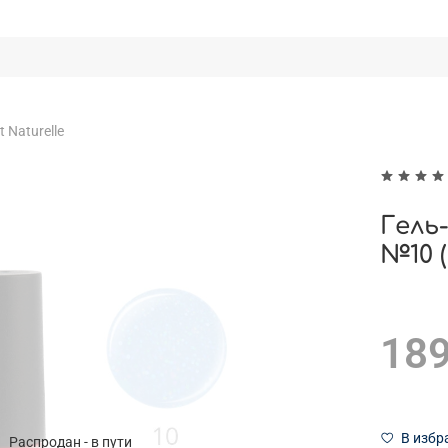
t Naturelle
Гель
№10 (
189
В избр
Распродан - в пути