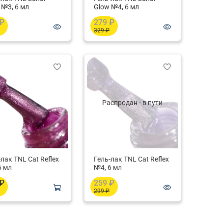
 №3, 6 мл
Glow №4, 6 мл
 ₽
279 ₽
329 ₽
Распродан - в пути
-лак TNL Cat Reflex
Гель-лак TNL Cat Reflex
6 мл
№4, 6 мл
 ₽
259 ₽
299 ₽