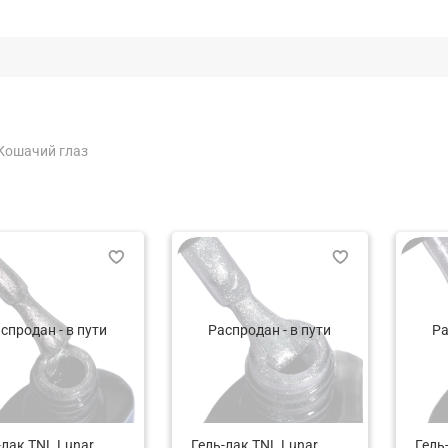
Кошачий глаз
спродан - в пути
Распродан - в пути
Ра
-лак TNL Lunar
Гель-лак TNL Lunar
Гель