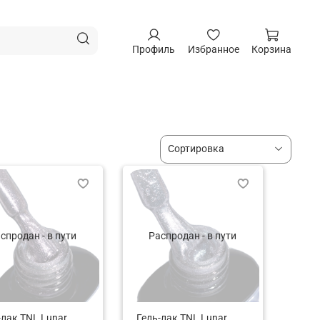
Профиль
Избранное
Корзина
спродан - в пути
Распродан - в пути
-лак TNL Lunar
Гель-лак TNL Lunar