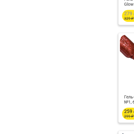
Glow
279
329 ₽
Гель
№1, 
259
299 ₽