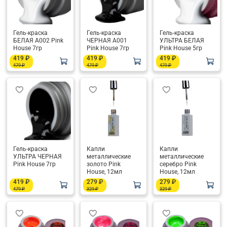
Гель-краска
Гель-краска
Гель-краска
БЕЛАЯ А002 Pink
ЧЕРНАЯ А001
УЛЬТРА БЕЛАЯ
House 7гр
Pink House 7гр
Pink House 5гр
419 ₽
419 ₽
419 ₽
479 ₽
479 ₽
479 ₽
Гель-краска
Капли
Капли
УЛЬТРА ЧЕРНАЯ
металлические
металлические
Pink House 7гр
золото Pink
серебро Pink
House, 12мл
House, 12мл
419 ₽
279 ₽
279 ₽
479 ₽
329 ₽
329 ₽