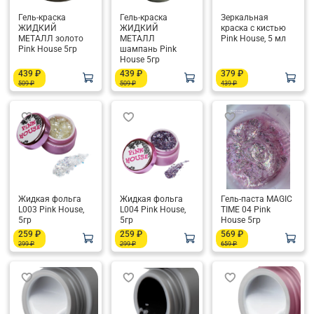
Гель-краска
Гель-краска
Зеркальная
ЖИДКИЙ
ЖИДКИЙ
краска с кистью
МЕТАЛЛ золото
МЕТАЛЛ
Pink House, 5 мл
Pink House 5гр
шампань Pink
House 5гр
439 ₽
439 ₽
379 ₽
509 ₽
509 ₽
439 ₽
Жидкая фольга
Жидкая фольга
Гель-паста MAGIC
L003 Pink House,
L004 Pink House,
TIME 04 Pink
5гр
5гр
House 5гр
259 ₽
259 ₽
569 ₽
299 ₽
299 ₽
659 ₽